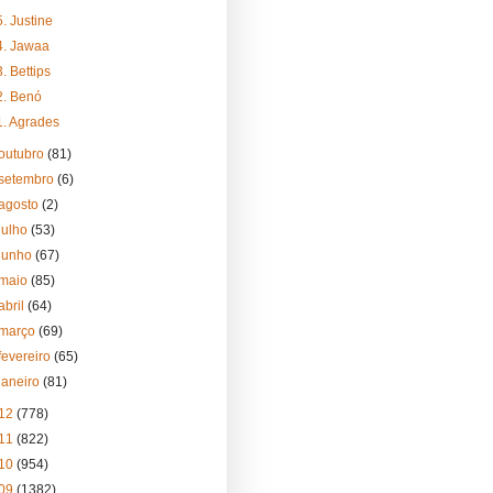
5. Justine
4. Jawaa
3. Bettips
2. Benó
1. Agrades
outubro
(81)
setembro
(6)
agosto
(2)
julho
(53)
junho
(67)
maio
(85)
abril
(64)
março
(69)
fevereiro
(65)
janeiro
(81)
12
(778)
11
(822)
10
(954)
09
(1382)