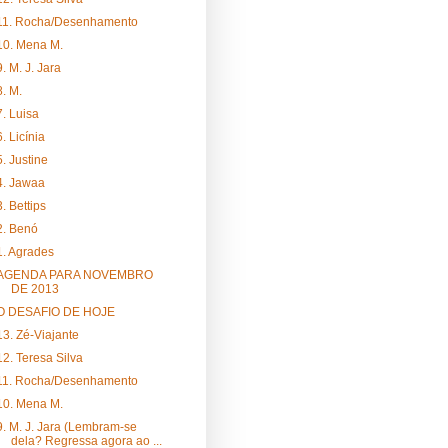
11. Rocha/Desenhamento
10. Mena M.
9. M. J. Jara
8. M.
7. Luisa
6. Licínia
5. Justine
4. Jawaa
3. Bettips
2. Benó
1. Agrades
AGENDA PARA NOVEMBRO
DE 2013
O DESAFIO DE HOJE
13. Zé-Viajante
12. Teresa Silva
11. Rocha/Desenhamento
10. Mena M.
9. M. J. Jara (Lembram-se
dela? Regressa agora ao ...