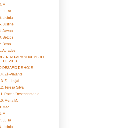
8. M.
7. Luisa
6. Licínia
5. Justine
4. Jawaa
3. Bettips
2. Benó
1. Agrades
AGENDA PARA NOVEMBRO
DE 2013
O DESAFIO DE HOJE
14. Zé-Viajante
13. Zambujal
12. Teresa Silva
11. Rocha/Desenhamento
10. Mena M.
9. Mac
8. M.
7. Luisa
6. Licínia