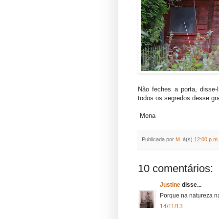
Não feches a porta, disse-
todos os segredos desse gra
Mena
Publicada por
M.
à(s)
12:00 p.m.
10 comentários:
Justine
disse...
Porque na natureza na
14/11/13