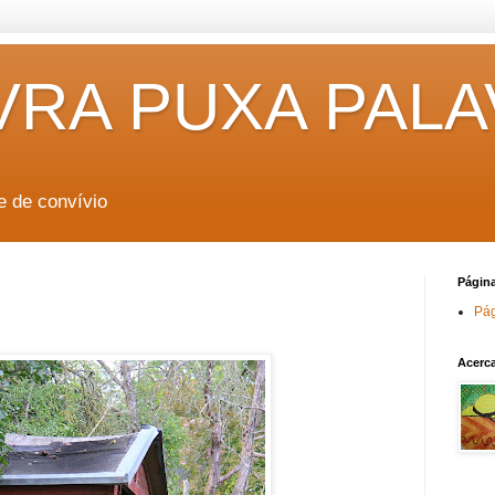
VRA PUXA PAL
e de convívio
Págin
Pág
Acerc