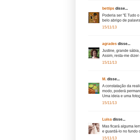
bettips
disse...
Poderia ser "E Tudo 
belo abrigo de palavr
15/11/13
agrades
disse...
Justine, grande sábia,
Assim, resta-me dizer 
15/11/13
M.
disse...
A constatação da rea
modo, poderá permane
Uma ideia e uma fotog
15/11/13
Luisa
disse...
Mas ficará alguma le
e guardá-lo no fundo
15/11/13