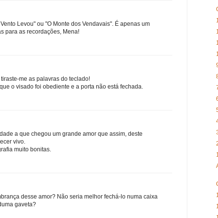
o Vento Levou" ou "O Monte dos Vendavais". É apenas um
as para as recordações, Mena!
 tiraste-me as palavras do teclado!
que o visado foi obediente e a porta não está fechada.
lidade a que chegou um grande amor que assim, deste
cer vivo.
rafia muito bonitas.
mbrança desse amor? Não seria melhor fechá-lo numa caixa
 duma gaveta?