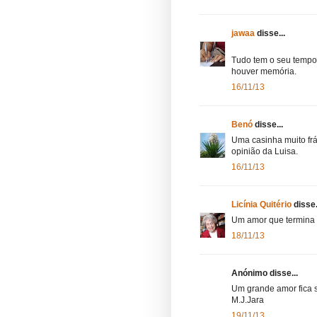
jawaa
disse...
Tudo tem o seu tempo 
houver memória.
16/11/13
Benó
disse...
Uma casinha muito frá
opinião da Luisa.
16/11/13
Licínia Quitério
disse.
Um amor que termina 
18/11/13
Anónimo disse...
Um grande amor fica 
M.J.Jara
19/11/13