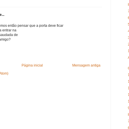
...
emos então pensar que a porta deve ficar
a entrar na
 saudada de
 amigo?
Página inicial
Mensagem antiga
(Atom)