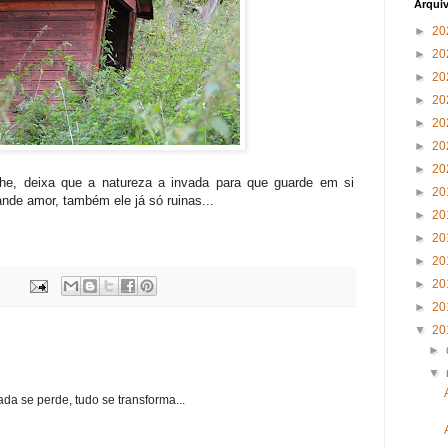
Arqui
►
20
►
20
►
20
►
20
►
20
►
20
►
20
lhe, deixa que a natureza a invada para que guarde em si
►
20
nde amor, também ele já só ruinas...
►
20
►
20
►
20
►
20
►
20
▼
20
►
▼
da se perde, tudo se transforma...