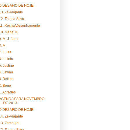
O DESAFIO DE HOJE
13. Zé-Viajante
12. Teresa Silva
11. Rocha/Desenhamento
10. Mena M.
9. M. J. Jara
8. M.
7. Luisa
6. Licínia
5. Justine
4. Jawaa
3. Bettips
2. Benó
1. Agrades
AGENDA PARA NOVEMBRO
DE 2013
O DESAFIO DE HOJE
14. Zé-Viajante
13. Zambujal
12. Teresa Silva