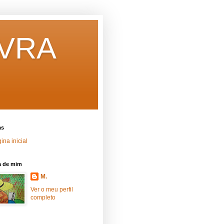
AVRA
as
ina inicial
a de mim
M.
Ver o meu perfil
completo